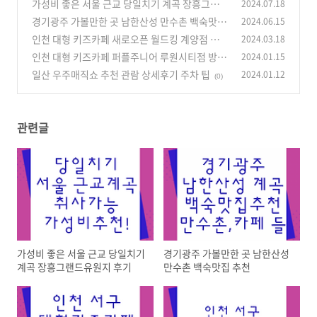
가성비 좋은 서울 근교 당일치기 계곡 장흥그랜드
2024.07.18
유원지 후기
경기광주 가볼만한 곳 남한산성 만수촌 백숙맛집
2024.06.15
(0)
추천
인천 대형 키즈카페 새로오픈 월드킹 계양점 장단
2024.03.18
(1)
점 주차
인천 대형 키즈카페 퍼플주니어 루원시티점 방문
2024.01.15
(0)
후기
일산 우주매직쇼 추천 관람 상세후기 주차 팁
2024.01.12
(1)
(0)
관련글
가성비 좋은 서울 근교 당일치기
경기광주 가볼만한 곳 남한산성
계곡 장흥그랜드유원지 후기
만수촌 백숙맛집 추천