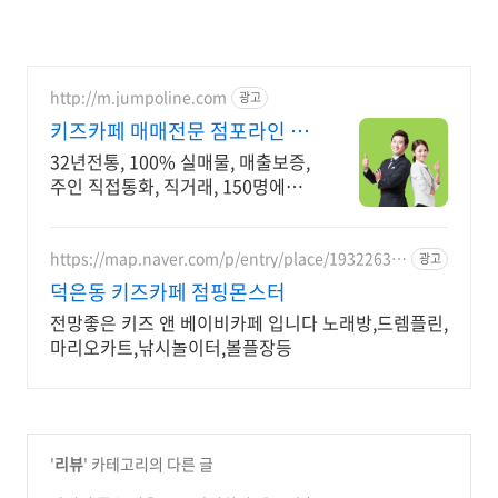
http://m.jumpoline.com
광고
키즈카페 매매전문 점포라인 빠
른 직거래 & 안전중개거래
32년전통, 100% 실매물, 매출보증,
주인 직접통화, 직거래, 150명에이
전트
https://map.naver.com/p/entry/place/19322630
광고
56
덕은동 키즈카페 점핑몬스터
전망좋은 키즈 앤 베이비카페 입니다 노래방,드렘플린,
마리오카트,낚시놀이터,볼플장등
'
리뷰
' 카테고리의 다른 글