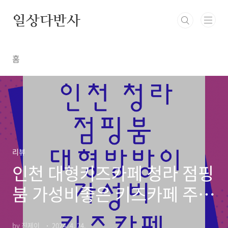
본문 바로가기
일상다반사
홈
리뷰
인천 대형키즈카페 청라 점핑
붐 가성비좋은 키즈카페 주차
정보
by 진제이_
2024. 4. 24.