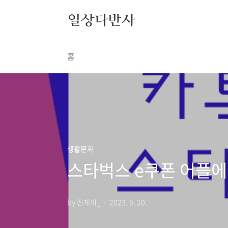
본문 바로가기
일상다반사
홈
생활문화
스타벅스 e쿠폰 어플에
by 진제이_
2023. 9. 20.