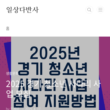
본문 바로가기
일상다반사
홈
생활문화
2025 경기 청소년 사다리 사
업 모집
by 진제이_
2025. 4. 17.