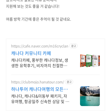
지원해 보는 것도 좋을 거 같습니다!
여름 방학 기간에 좋은 추억이 될 것 같네요.
https://cafe.naver.com/m16cryclan
광고
캐나다 커뮤니티 카페
캐나다카페, 풍부한 캐나다정보, 생
생한 유학후기, 비자까지 친절한
Q&A
https://clubmojo.hanatour.com/
광고
하나투어 캐나다여행의 모든것
하나투어 공식인증 예약센터
캐나다, 캐나다&미동부 패키지, 자
유여행, 항공일주 신속한 상담 및 다
양한 혜택