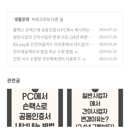
'
생활문화
' 카테고리의 다른 글
홈택스 손택스에 공동인증서 PC에서 복사하는
2024.07.12
방법
일반사업자 간이사업자 변경 이유 (24년 바뀐 부
2024.07.08
(0)
분)
kb pay로 인천이음카드 아이폰에서 카드없이 쓰
2024.03.29
(0)
는 방법
전자세금계산서 발급 취소 수정 방법
2024.01.31
(0)
(0)
인천 서구 수영장 국민체육센터 이용후기
2023.11.20
(0)
관련글