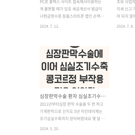
PC로 홈택스 사이트 접속해서이용하는
초보 사업
게 불편할 때가 있죠 세금계산서 발급이
치세 신고 
나현금영수증 등을스마트폰 앱인 손택스
마 되지 않
를 다운로드하여간편하게 이용하고 싶은
이 많으실
2024. 7. 12.
2024. 7. 8.
데 간편 인증으로 로그인하는 방법도 있
록을 했는
지만세금계산서 발급을 위해선세금계산
자등록증을
서 발급전용 공동인증서 등록이 필요합니
않나요? 7
다.손택스에도 미리 인증서 등록을 해야
데갑자기 
필요할 때 일처리를 할 수 있으니 좋겠죠
실 수 있습
은행 앱에서 이동시키는 것이 아니라모바
지 알아보겠
일 인증서 이동 서비스 사이트에서해주어
지 신고해
야 합니다.그래서 PC를 켜서 사이트로 들
사업자 기준
어가 주시고,더불어 스마트폰에도 손택스
반사업자였다
심장판막수술 환자 심실조기수축 콩코르정 부작용겪은 썰
를 다운로드한 후들어가서 공동인증서 가
업자 기준으
져오기를 눌러야 합니
월부터 바
2011년부터심장 판막 수술을 두 번 하고
다. https://smart.mobile.go.kr/ :::
준이 상향
기계판막으로 산지도 5년 차인데이제는
MGOV - 스마트폰 인증서이동 서비스 :::
8,000만
조기심실수축까지 얻어버렸네요 몇 달 전
이용가능 단말기 Android : 480*800 해
부합하였는데
급격히 떨어지는 컨디션과심장 통증 때문
2024. 5. 20.
상도의 스..
정되었습니다
에 응급실도 다녀오고아주 온갖 해프닝을