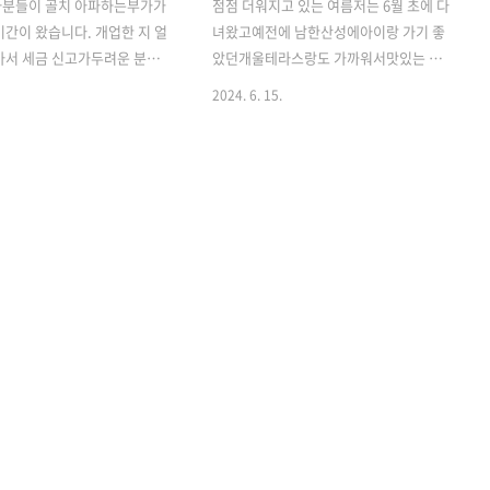
자분들이 골치 아파하는부가가
점점 더워지고 있는 여름저는 6월 초에 다
기간이 왔습니다. 개업한 지 얼
녀왔고예전에 남한산성에아이랑 가기 좋
아서 세금 신고가두려운 분들
았던개울테라스랑도 가까워서맛있는 식
 텐데요 일반과세자로 사업자등
사하고 디저트까지 즐기기 좋아소개하려
2024. 6. 15.
데간이과세자로 변경되어사업
해요! 경기도 광주 아이랑 가볼만한 곳 -
 새로 받으신 분들도 계시지
남한산성 개울테라스 카페더운 여름, 아
월이 되어 부가세신고를 하려는
이들의 방학과 휴가 시즌이 맞물리는 때
사업자가변경되어 당혹스러우
입니다. 주말마다 어디갈 지 고민하시는
니다. 이런 경우 어떻게 해야 할
부모님들에게 추천하고 싶습니다. 서울
습니다.우선 이번 7월 25일까
근교 위치해서 접근하기 좋을 거 같아요.
야 하는부가가치세 신고는 일반
경기도 광주 경안gompur.com 저희 시
으로 신고하여야 합니다.(일
가는시가 어르신들을 경기광주의 한남공
면!) 다음 신고부터 간이사
원에 모셔서인사드리러 가는 김에 모처럼
로 신고하게 됩니다. 24년 7
식구가 다 모여점심식사를 하고 헤어지기
뀌는 부분간이과세자 매출액 기
로 했어요 한남공원에서 남한산성까지는
됩니다.기존에는 연매출이
30분 정도 걸리는 데거의 직진하다 좌회
 원 미만이면간이과세자 기준에
전만 하면 되는쉬운 코스라 가는 길도 편
1억 400만 원으로 상향 조
했어요. 저는 친정도 경기광주인지라전에
. 그러면서 ..
친정식구들과 다녀..