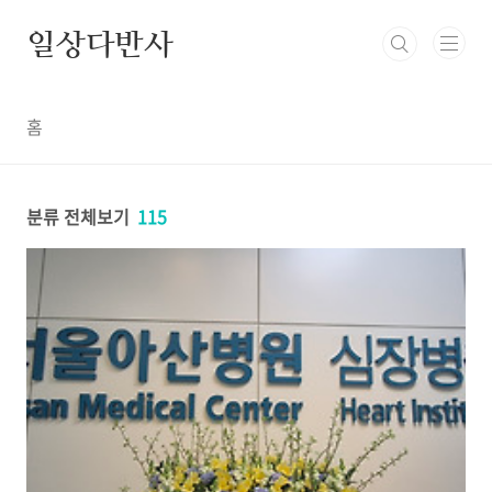
본문 바로가기
일상다반사
홈
분류 전체보기
115