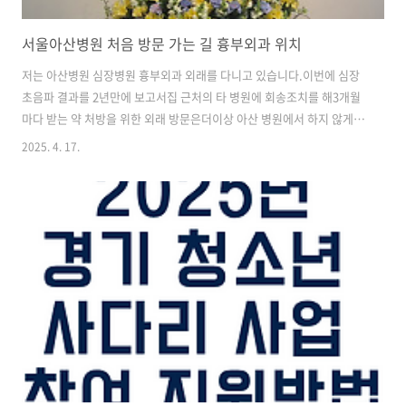
서울아산병원 처음 방문 가는 길 흉부외과 위치
저는 아산병원 심장병원 흉부외과 외래를 다니고 있습니다.이번에 심장
초음파 결과를 2년만에 보고서집 근처의 타 병원에 회송조치를 해3개월
마다 받는 약 처방을 위한 외래 방문은더이상 아산 병원에서 하지 않게
되었어요.이번에 방문하면서여전히 아산 병원에 내원하는 분들이 많은
2025. 4. 17.
데처음 방문 예정이신 분들에게 도움이 되었으면해서글을 적어 봅니다.
대동맥판막치환술 수술 후기와 관리1저는 11년 전 급성 심내막염으로
인한 대동맥판 막치 환술을 한 환자입니다. 실제 경험을 통해서 느꼈던
과정을 적어보고자 합니다. 2011년, 고작 20대 중반이었던 저는 자잘자
잘하게 아픈 곳이 있gompur.com 서울 아산 병원 주차 팁아산병원은
서울 탑5안에 드는 대형 병원입니다.어느 요일에 가도 사람이 정말 많은
데요.자차로 이동하..