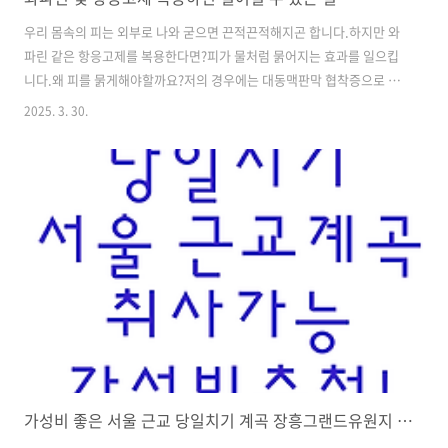
우리 몸속의 피는 외부로 나와 굳으면 끈적끈적해지곤 합니다.하지만 와
파린 같은 항응고제를 복용한다면?피가 물처럼 묽어지는 효과를 일으킵
니다.왜 피를 묽게해야할까요?저의 경우에는 대동맥판막 협착증으로 인
해 판막이 제 기능을 하지 못해서너덜거리고 있었던 게 첫 번째 이유였습
2025. 3. 30.
니다.판막이 덜렁거리고 있어서 피가 새어나갔기 때문에 심장을 비롯해
서 온몸에 비정상적인 증상이 생기면서 과부하를 만들어가고 있었습니
다. 저와 같은 판막 역류나 , 협착증의 경우에는 시간의 문제일 뿐 치료법
은 개흉 수술뿐이었습니다. 지금까지 총 두 번의 심장 판막 수술을 받았
는 데,처음에는 조직판막이었고 8년 후에는 기계 판막으로 재수술을 하
였습니다. 조직 판막은 수술 후 몇 달 정도만 항응고제를 복용하고안 드
시는 분들도 계시겠지만저는 2..
가성비 좋은 서울 근교 당일치기 계곡 장흥그랜드유원지 후기