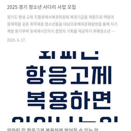
2025 경기 청소년 사다리 사업 모집
경기도 평생 교육 진흥원에서복권위원회 복권기금을 재원으로 역량과
잠재력을 갖춘 취약계층 청소년들을 대상으로해외문화탐방을 통해 자기
계발 동기부여 및세계시민의식 함양의 기회를 제공하기 위해청소년 사
다리 사업을 운영한다고 합니다.요약 : 캐나다와 영국을 3주 동안 체험해
2025. 4. 17.
볼 수 있는 기회!경기 청소년 사다리 사업모집기간 : 2025년 4월 15일
(화) ~ 4월 28일(월) 17시까지모집대상 : 경기도에 주소를 두고 있는 중
3~고3저소득 취약계층 청소년 (2007년 1월 1일~2010년 12월 31일생)
모집인원:105명국가는 캐나다 / 영국연수기간 : 2025년 7월 20일~8월 8
일 (미국 경유)캐나다 : 70명 / 영국: 35명*비자는 경유지를 포함해서 필
요한 비자를 발급받아야하고 여권 및 비자 발급 비..
와파린 및 항응고제 복용하면 벌어질 수 있는 일